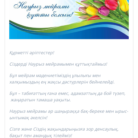
Құрметті әріптестер!
Сіздерді Наурыз мейрамымен құттықтаймыз!
Бұл мейрам мәдениетіміздің ұлылығы мен
халқымыздың ең жақсы дәстүрлерін бейнелейді.
Бұл – табиғаттың ғана емес, адамзаттың да бой түзеп,
жаңаратын тамаша уақыты.
Наурыз мейрамы әр шаңыраққа бақ-береке мен ырыс-
ынтымақ әкелсін!
Сізге және Сіздің жақындарыңызға зор денсаулық,
бақыт пен амандық тілейміз!