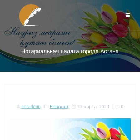
Перейти
к
контенту
Нотариальная палата города Астана
notadmin
Новости
20 марта, 2024
|
0