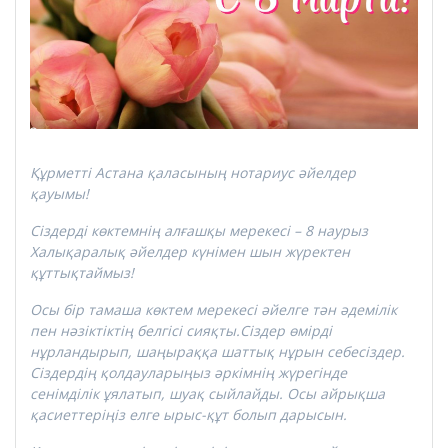
Құрметті Астана қаласының нотариус әйелдер
қауымы!
Сіздерді көктемнің алғашқы мерекесі – 8 наурыз
Халықаралық әйелдер күнімен шын жүректен
құттықтаймыз!
Осы бір тамаша көктем мерекесі әйелге тән әдемілік
пен нәзіктіктің белгісі сияқты.Сіздер өмірді
нұрландырып, шаңыраққа шаттық нұрын себесіздер.
Сіздердің қолдауларыңыз әркімнің жүрегінде
сенімділік ұялатып, шуақ сыйлайды. Осы айрықша
қасиеттеріңіз елге ырыс-құт болып дарысын.