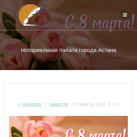
Перейти
к
контенту
Нотариальная палата города Астана
notadmin
Новости
7 марта, 2024
|
0