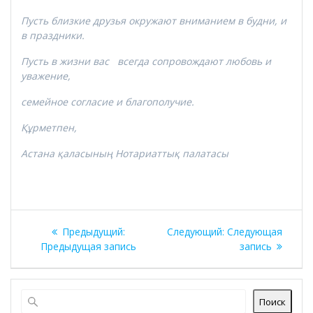
Пусть близкие друзья окружают вниманием в будни, и
в праздники.
Пусть в жизни вас всегда сопровождают любовь и
уважение,
семейное согласие и благополучие.
Құрметпен
,
Астана қаласының Нотариаттық палатасы
Навигация
Предыдущая
Следующая
Предыдущий:
Следующий:
Следующая
по
запись:
запись:
Предыдущая запись
запись
записям
Поиск