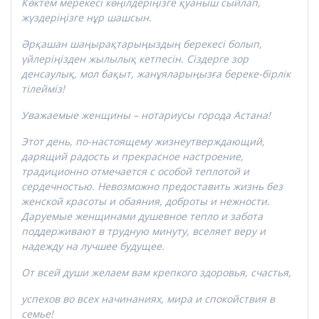
Көктем мерекесі көңілдеріңізге қуаныш сыйлап,
жүздеріңізге нұр шашсын.
Әрқашан шаңырақтарыңыздың берекесі болып,
үйлеріңізден жылылық кетпесін. Сіздерге зор
денсаулық, мол бақыт, жанұяларыңызға береке-бірлік
тілейміз!
Уважаемые женщины – нотариусы города Астана!
Этот день, по-настоящему жизнеутверждающий,
дарящий радость и прекрасное настроение,
традиционно отмечается с особой теплотой и
сердечностью. Невозможно предоставить жизнь без
женской красоты и обаяния, доброты и нежности.
Даруемые женщинами душевное тепло и забота
поддерживают в трудную минуту, вселяет веру и
надежду на лучшее будущее.
От всей души желаем вам крепкого здоровья, счастья,
успехов во всех начинаниях, мира и спокойствия в
семье!