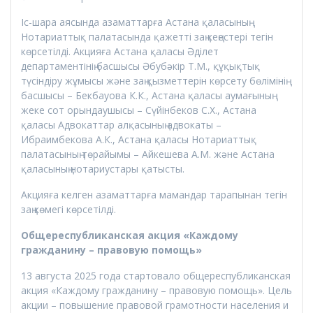
Іс-шара аясында азаматтарға Астана қаласының
Нотариаттық палатасында қажетті заң кеңестері тегін
көрсетілді. Акцияға Астана қаласы Әділет
департаментінің басшысы Әбубәкір Т.М., құқықтық
түсіндіру жұмысы және заң қызметтерін көрсету бөлімінің
басшысы – Бекбауова К.К., Астана қаласы аумағының
жеке сот орындаушысы – Сүйінбеков С.Х., Астана
қаласы Адвокаттар алқасының адвокаты –
Ибраимбекова А.К., Астана қаласы Нотариаттық
палатасының төрайымы – Айкешева А.М. және Астана
қаласының нотариустары қатысты.
Акцияға келген азаматтарға мамандар тарапынан тегін
заң көмегі көрсетілді.
Общереспубликанская акция «Каждому
гражданину – правовую помощь»
13 августа 2025 года стартовало общереспубликанская
акция «Каждому гражданину – правовую помощь». Цель
акции – повышение правовой грамотности населения и