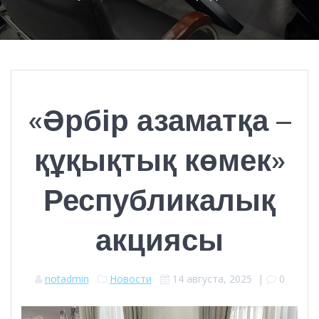
«Әрбір азаматқа –
құқықтық көмек»
Республикалық
акциясы
notadmin
Новости
14 августа, 2025
|
0