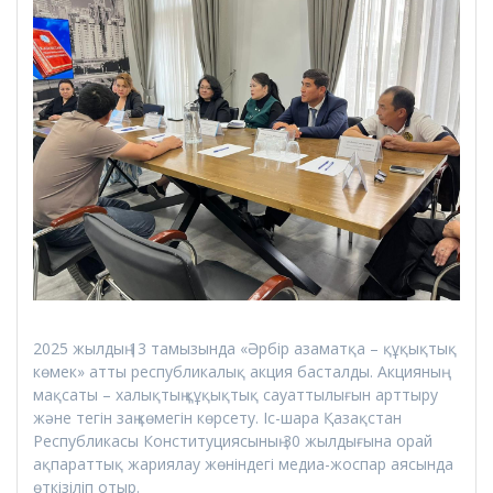
2025 жылдың 13 тамызында «Әрбір азаматқа – құқықтық
көмек» атты республикалық акция басталды. Акцияның
мақсаты – халықтың құқықтық сауаттылығын арттыру
және тегін заң көмегін көрсету. Іс-шара Қазақстан
Республикасы Конституциясының 30 жылдығына орай
ақпараттық жариялау жөніндегі медиа-жоспар аясында
өткізіліп отыр.