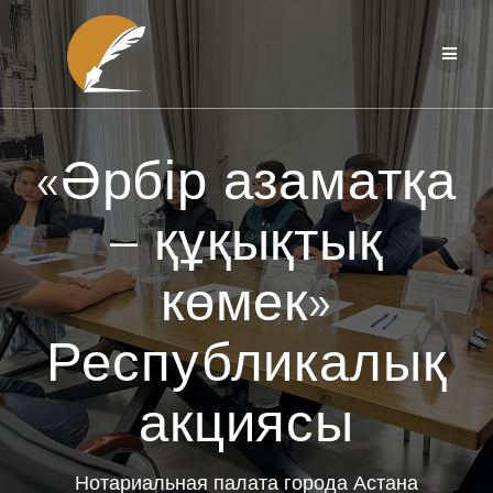
Перейти
к
контенту
«Әрбір азаматқа
– құқықтық
көмек»
Республикалық
акциясы
Нотариальная палата города Астана