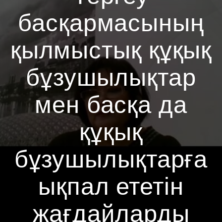
басқармасының
қылмыстық құқық
бұзушылықтар
мен басқа да
құқық
бұзушылықтарға
ықпал ететін
жағдайларды