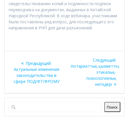
свидетельствованию копий и подлинности подписи
переводчика на документах, выданных в Китайской
Народной Республикой. В ходе вебинара, участниками
были поставлены ряд вопрос, для последующего его
направления в РНП для дачи разъяснений.
Навигация
Следу
Следующий:
Предыдущая
Предыдущий:
по
запись
Нотариаттық қызметтің
запись:
Актуальные изменения
этикалық-
законодательства в
записям
психологиялық
сфере ПОД/ФТ/ФРОМУ
негіздері
Поиск