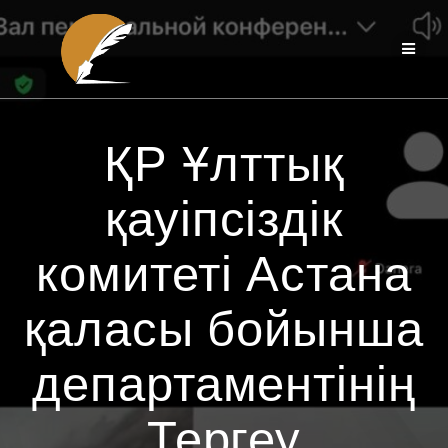
Перейти
к
контенту
ҚР Ұлттық
қауіпсіздік
комитеті Астана
қаласы бойынша
департаментінің
Тергеу