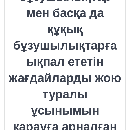
мен басқа да
құқық
бұзушылықтарға
ықпал ететін
жағдайларды жою
туралы
ұсынымын
қарауға арналған