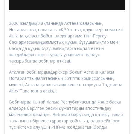
2026 жылдың 20 ақпанында Астана қаласының
Нотариаттық палатасы «ҚР Ұлттық қауіпсіздік комитеті
Астана қаласы бойынша департаментінің Тергеу
басқармасының қылмыстық құқық бұзушылықтар мен
басқа да құқық бұзушылықтарға ықпал ететін
жағдайларды жою туралы ұсынымын қарау»
тақырыбында вебинар өткізді.
Аталған вебинардың дәріскері болып Астана қаласы
Нотариаттың палатасының Тәртіптік комиссиясының
мүшесі, Астана қаласының жекеше нотариусы Таджиева
Асия Токановна өткізді.
Вебинарда Қытай Халық Республикасында және басқа
елдерде берілген ресми құжаттарды апостильдеу
мәселелері қаралды. Вебинар барысында қатысушылар
тарапынан бірнеше сұрақтар қойылып, олар кейінірек
түсініктеме алу үшін РНП-ға жолданатын болды.