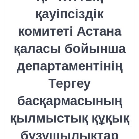
қауіпсіздік
комитеті Астана
қаласы бойынша
департаментінің
Тергеу
басқармасының
қылмыстық құқық
бұзушылықтар